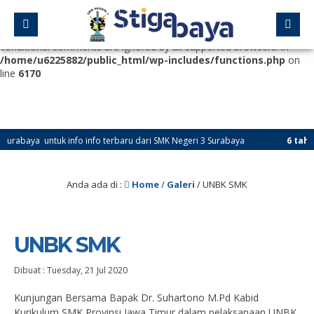
Deprecated
: Function WP_Dependencies->add_data() was called
with an argument that is
deprecated
since version 6.9.0! IE
conditional comments are ignored by all supported browsers. in
/home/u6225882/public_html/wp-includes/functions.php
on
line
6170
rabaya untuk info info terbaru dari SMK Negeri 3 Surabaya
6 tahun 
Anda ada di :
Home
/
Galeri
/
UNBK SMK
UNBK SMK
Dibuat :
Tuesday, 21 Jul 2020
Kunjungan Bersama Bapak Dr. Suhartono M.Pd Kabid
Kurikulum SMK Provinsi Jawa Timur dalam pelaksanaan UNBK