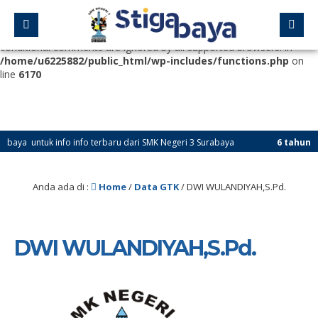
Deprecated
: Function WP_Dependencies->add_data() was called
with an argument that is
deprecated
since version 6.9.0! IE
conditional comments are ignored by all supported browsers. in
/home/u6225882/public_html/wp-includes/functions.php
on
line
6170
ya untuk info info terbaru dari SMK Negeri 3 Surabaya
6 tahun yang
Anda ada di :
Home
/
Data GTK
/
DWI WULANDIYAH,S.Pd.
DWI WULANDIYAH,S.Pd.