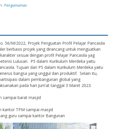
i :
Pengumuman
. 56/M/2022, Projek Penguatan Profil Pelajar Pancasila
ler berbasis projek yang dirancang untuk menguatkan
arakter sesuai dengan profil Pelajar Pancasila yag
etensi Lulusan. P5 dalam Kurikulum Merdeka yaitu
ncasila. Tujuan dari P5 dalam Kurikulum Merdeka yaitu
enerus bangsa yang unggul dan produktif. Selain itu,
rpartisipasi dalam pembangunan global yang
aksanakan pada hari Jum’at tanggal 3 Maret 2023.
 sampai barat masjid
n kantor TPM sampai masjid
uang guru sampai kantor Bangunan