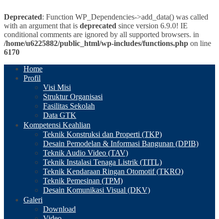
Deprecated
: Function WP_Dependencies->add_data() was called
with an argument that is
deprecated
since version 6.9.0! IE
conditional comments are ignored by all supported browsers. in
/home/u6225882/public_html/wp-includes/functions.php
on line
6170
Home
Profil
Visi Misi
Struktur Organisasi
Fasilitas Sekolah
Data GTK
Kompetensi Keahlian
Teknik Konstruksi dan Properti (TKP)
Desain Pemodelan & Informasi Bangunan (DPIB)
Teknik Audio Video (TAV)
Teknik Instalasi Tenaga Listrik (TITL)
Teknik Kendaraan Ringan Otomotif (TKRO)
Teknik Pemesinan (TPM)
Desain Komunikasi Visual (DKV)
Galeri
Download
Video