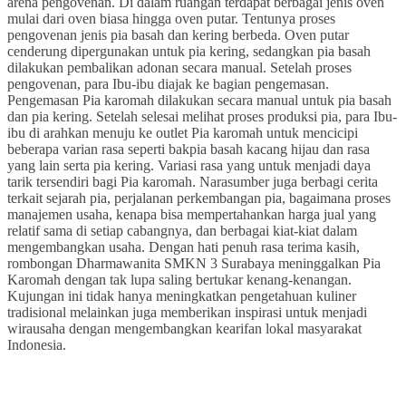
arena pengovenan. Di dalam ruangan terdapat berbagai jenis oven
mulai dari oven biasa hingga oven putar. Tentunya proses
pengovenan jenis pia basah dan kering berbeda. Oven putar
cenderung dipergunakan untuk pia kering, sedangkan pia basah
dilakukan pembalikan adonan secara manual. Setelah proses
pengovenan, para Ibu-ibu diajak ke bagian pengemasan.
Pengemasan Pia karomah dilakukan secara manual untuk pia basah
dan pia kering. Setelah selesai melihat proses produksi pia, para Ibu-
ibu di arahkan menuju ke outlet Pia karomah untuk mencicipi
beberapa varian rasa seperti bakpia basah kacang hijau dan rasa
yang lain serta pia kering. Variasi rasa yang untuk menjadi daya
tarik tersendiri bagi Pia karomah. Narasumber juga berbagi cerita
terkait sejarah pia, perjalanan perkembangan pia, bagaimana proses
manajemen usaha, kenapa bisa mempertahankan harga jual yang
relatif sama di setiap cabangnya, dan berbagai kiat-kiat dalam
mengembangkan usaha. Dengan hati penuh rasa terima kasih,
rombongan Dharmawanita SMKN 3 Surabaya meninggalkan Pia
Karomah dengan tak lupa saling bertukar kenang-kenangan.
Kujungan ini tidak hanya meningkatkan pengetahuan kuliner
tradisional melainkan juga memberikan inspirasi untuk menjadi
wirausaha dengan mengembangkan kearifan lokal masyarakat
Indonesia.