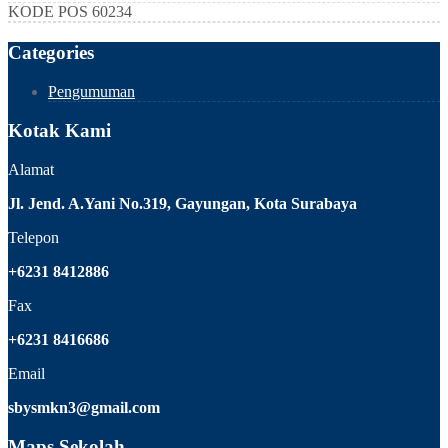
KODE POS
60234
Categories
Pengumuman
Kotak Kami
Alamat
Jl. Jend. A.Yani No.319, Gayungan, Kota Surabaya
Telepon
+6231 8412886
Fax
+6231 8416686
Email
sbysmkn3@gmail.com
Maps Sekolah