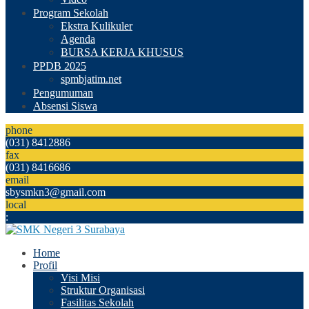
Program Sekolah
Ekstra Kulikuler
Agenda
BURSA KERJA KHUSUS
PPDB 2025
spmbjatim.net
Pengumuman
Absensi Siswa
phone
(031) 8412886
fax
(031) 8416686
email
sbysmkn3@gmail.com
local
:
Home
Profil
Visi Misi
Struktur Organisasi
Fasilitas Sekolah