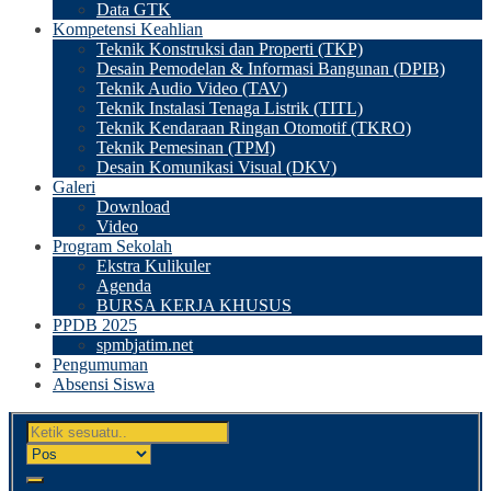
Data GTK
Kompetensi Keahlian
Teknik Konstruksi dan Properti (TKP)
Desain Pemodelan & Informasi Bangunan (DPIB)
Teknik Audio Video (TAV)
Teknik Instalasi Tenaga Listrik (TITL)
Teknik Kendaraan Ringan Otomotif (TKRO)
Teknik Pemesinan (TPM)
Desain Komunikasi Visual (DKV)
Galeri
Download
Video
Program Sekolah
Ekstra Kulikuler
Agenda
BURSA KERJA KHUSUS
PPDB 2025
spmbjatim.net
Pengumuman
Absensi Siswa