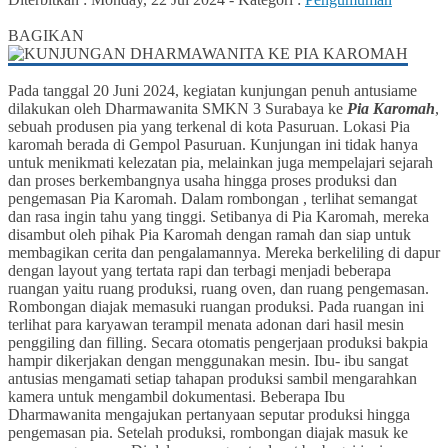
0
BAGIKAN
Pada tanggal 20 Juni 2024, kegiatan kunjungan penuh antusiame
dilakukan oleh Dharmawanita SMKN 3 Surabaya ke
Pia Karomah
,
sebuah produsen pia yang terkenal di kota Pasuruan. Lokasi Pia
karomah berada di Gempol Pasuruan. Kunjungan ini tidak hanya
untuk menikmati kelezatan pia, melainkan juga mempelajari sejarah
dan proses berkembangnya usaha hingga proses produksi dan
pengemasan Pia Karomah. Dalam rombongan , terlihat semangat
dan rasa ingin tahu yang tinggi. Setibanya di Pia Karomah, mereka
disambut oleh pihak Pia Karomah dengan ramah dan siap untuk
membagikan cerita dan pengalamannya. Mereka berkeliling di dapur
dengan layout yang tertata rapi dan terbagi menjadi beberapa
ruangan yaitu ruang produksi, ruang oven, dan ruang pengemasan.
Rombongan diajak memasuki ruangan produksi. Pada ruangan ini
terlihat para karyawan terampil menata adonan dari hasil mesin
penggiling dan filling. Secara otomatis pengerjaan produksi bakpia
hampir dikerjakan dengan menggunakan mesin. Ibu- ibu sangat
antusias mengamati setiap tahapan produksi sambil mengarahkan
kamera untuk mengambil dokumentasi. Beberapa Ibu
Dharmawanita mengajukan pertanyaan seputar produksi hingga
pengemasan pia. Setelah produksi, rombongan diajak masuk ke