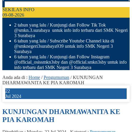
SEKILAS INFO
09-08-2026
2 tahun yang lalu
/ Kunjungi dan Follow Tik Tok
@smkn.3.surabaya untuk info info terbaru dari SMK Negeri
3 Surabaya
6 tahun yang lalu
/ Subscribe Youtube Channel kita di
@smknegeri3surabaya939 untuk info SMK Negeri 3
Surabaya
6 tahun yang lalu
/ Kunjungi dan Follow Instagram
@official_osissmkn3sby dan @official.smkn3sby untuk info
info terbaru dari SMK Negeri 3 Surabaya
Anda ada di :
Home
/
Pengumuman
/
KUNJUNGAN
DHARMAWANITA KE PIA KAROMAH
22
Jul 2024
KUNJUNGAN DHARMAWANITA KE
PIA KAROMAH
Diterbitkan :
Monday, 22 Jul 2024
-
Kategori :
Pengumuman