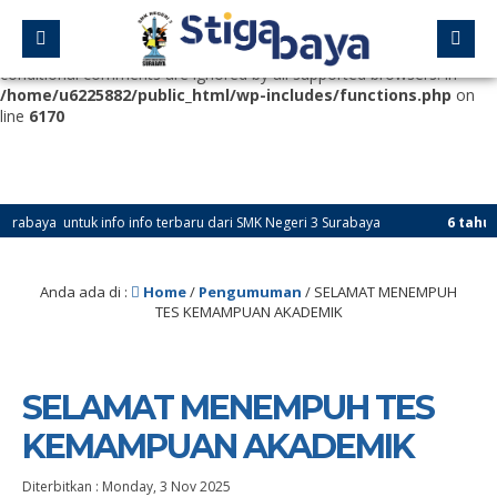
Deprecated
: Function WP_Dependencies->add_data() was called
with an argument that is
deprecated
since version 6.9.0! IE
conditional comments are ignored by all supported browsers. in
/home/u6225882/public_html/wp-includes/functions.php
on
line
6170
ya untuk info info terbaru dari SMK Negeri 3 Surabaya
6 tahun yang
Anda ada di :
Home
/
Pengumuman
/
SELAMAT MENEMPUH
TES KEMAMPUAN AKADEMIK
SELAMAT MENEMPUH TES
KEMAMPUAN AKADEMIK
Diterbitkan :
Monday, 3 Nov 2025