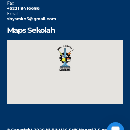
Fax
+6231 8416686
Email
sbysmkn3@gmail.com
Maps Sekolah
© Copyright 2020
HUBINMAS SMK Negeri 3 Surabaya |