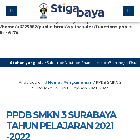
Deprecated
: Function WP_Dependencies->add_data() was called
with an argument that is
deprecated
since version 6.9.0! IE
conditional comments are ignored by all supported browsers. in
/home/u6225882/public_html/wp-includes/functions.php
on
line
6170
 tahun yang lalu
/ Subscribe Youtube Channel kita di @smknegeri3surabaya939
 Negeri 3 Surabaya
Anda ada di :
Home
/
Pengumuman
/
PPDB SMKN 3
SURABAYA TAHUN PELAJARAN 2021 -2022
PPDB SMKN 3 SURABAYA
TAHUN PELAJARAN 2021
-2022