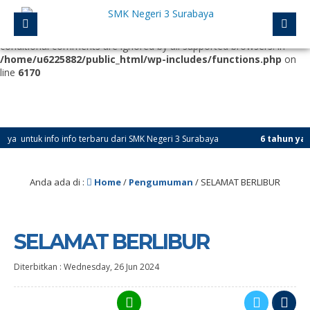
Deprecated
: Function WP_Dependencies->add_data() was called
with an argument that is
deprecated
since version 6.9.0! IE
conditional comments are ignored by all supported browsers. in
/home/u6225882/public_html/wp-includes/functions.php
on
line
6170
 untuk info info terbaru dari SMK Negeri 3 Surabaya
6 tahun yang 
Anda ada di :
Home
/
Pengumuman
/
SELAMAT BERLIBUR
SELAMAT BERLIBUR
Diterbitkan :
Wednesday, 26 Jun 2024