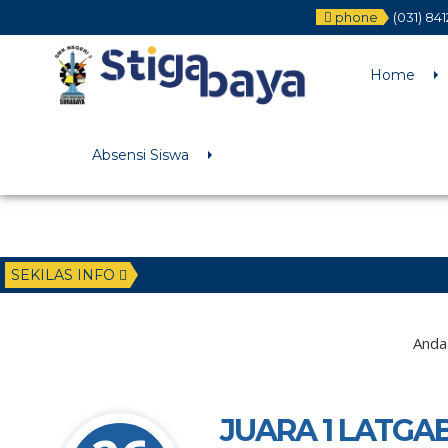
phone
(031) 84
Deprecated
: Function WP_Dependencies->add_data() was called wit
/home/u6225882/public_html/wp-includes/functions.php
on li
Home
Absensi Siswa
SEKILAS INFO
Anda 
JUARA 1 LATGA