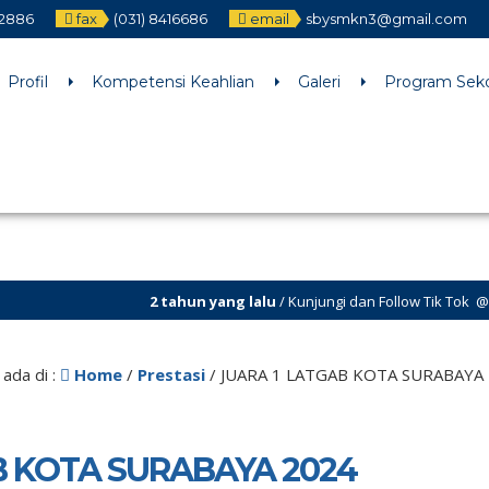
12886
fax
(031) 8416686
email
sbysmkn3@gmail.com
h an argument that is
deprecated
since version 6.9.0! IE conditiona
ne
6170
Profil
Kompetensi Keahlian
Galeri
Program Sek
2 tahun yang lalu
/ Kunjungi dan Follow Tik Tok @smkn.3.sura
6 tahun yang lalu
/ Kunjungi dan Follow Instagram @official_o
ada di :
Home
/
Prestasi
/
JUARA 1 LATGAB KOTA SURABAYA
B KOTA SURABAYA 2024