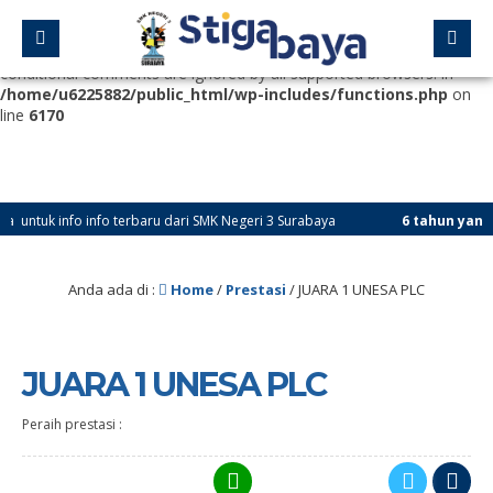
Deprecated
: Function WP_Dependencies->add_data() was called
with an argument that is
deprecated
since version 6.9.0! IE
conditional comments are ignored by all supported browsers. in
/home/u6225882/public_html/wp-includes/functions.php
on
line
6170
 info info terbaru dari SMK Negeri 3 Surabaya
6 tahun yang lalu
/ 
Anda ada di :
Home
/
Prestasi
/
JUARA 1 UNESA PLC
JUARA 1 UNESA PLC
Peraih prestasi :