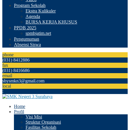
Program Sekolah
Ekstra Kulikuler
Agenda
BURSA KERJA KHUSUS
PPDB 2025
spmbjatim.net
Pengumuman
Absensi Siswa
phone
(031) 8412886
fax
(031) 8416686
email
sbysmkn3@gmail.com
local
:
Home
Profil
Visi Misi
Struktur Organisasi
Fasilitas Sekolah