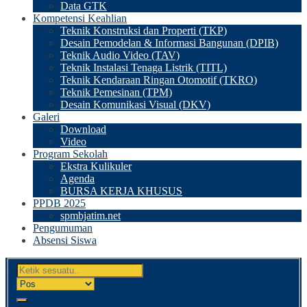
Data GTK
Kompetensi Keahlian
Teknik Konstruksi dan Properti (TKP)
Desain Pemodelan & Informasi Bangunan (DPIB)
Teknik Audio Video (TAV)
Teknik Instalasi Tenaga Listrik (TITL)
Teknik Kendaraan Ringan Otomotif (TKRO)
Teknik Pemesinan (TPM)
Desain Komunikasi Visual (DKV)
Galeri
Download
Video
Program Sekolah
Ekstra Kulikuler
Agenda
BURSA KERJA KHUSUS
PPDB 2025
spmbjatim.net
Pengumuman
Absensi Siswa