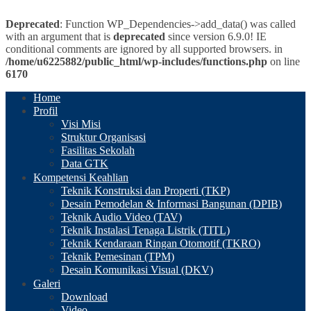
Deprecated
: Function WP_Dependencies->add_data() was called
with an argument that is
deprecated
since version 6.9.0! IE
conditional comments are ignored by all supported browsers. in
/home/u6225882/public_html/wp-includes/functions.php
on line
6170
Home
Profil
Visi Misi
Struktur Organisasi
Fasilitas Sekolah
Data GTK
Kompetensi Keahlian
Teknik Konstruksi dan Properti (TKP)
Desain Pemodelan & Informasi Bangunan (DPIB)
Teknik Audio Video (TAV)
Teknik Instalasi Tenaga Listrik (TITL)
Teknik Kendaraan Ringan Otomotif (TKRO)
Teknik Pemesinan (TPM)
Desain Komunikasi Visual (DKV)
Galeri
Download
Video