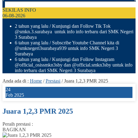
SEKILAS INFO
06-08-2026
2 tahun yang lalu
/ Kunjungi dan Follow Tik Tok
@smkn.3.surabaya untuk info info terbaru dari SMK Negeri
3 Surabaya
6 tahun yang lalu
/ Subscribe Youtube Channel kita di
@smknegeri3surabaya939 untuk info SMK Negeri 3
Surabaya
6 tahun yang lalu
/ Kunjungi dan Follow Instagram
@official_osissmkn3sby dan @official.smkn3sby untuk info
info terbaru dari SMK Negeri 3 Surabaya
Anda ada di :
Home
/
Prestasi
/
Juara 1,2,3 PMR 2025
24
Feb 2025
Juara 1,2,3 PMR 2025
Peraih prestasi :
BAGIKAN