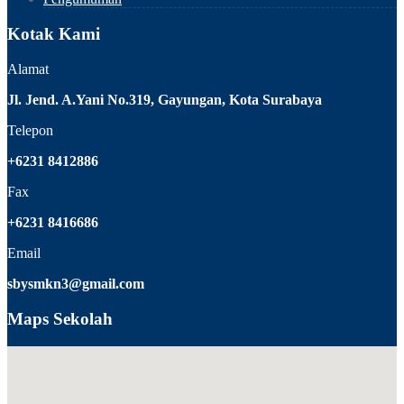
Kotak Kami
Alamat
Jl. Jend. A.Yani No.319, Gayungan, Kota Surabaya
Telepon
+6231 8412886
Fax
+6231 8416686
Email
sbysmkn3@gmail.com
Maps Sekolah