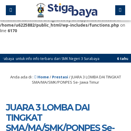
Deprecated
: Function WP_Dependencies->add_data() was called
with an argument that is
deprecated
since version 6.9.0! IE
conditional comments are ignored by all supported browsers. in
/home/u6225882/public_html/wp-includes/functions.php
on
line
6170
a untuk info info terbaru dari SMK Negeri 3 Surabaya
6 tahun yang 
Anda ada di :
Home
/
Prestasi
/
JUARA 3 LOMBA DAI TINGKAT
SMA/MA/SMK/PONPES Se- Jawa Timur
JUARA 3 LOMBA DAI
TINGKAT
SMA/MA/SMK/PONPES Se-