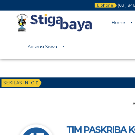
phone
(031) 84
Deprecated
: Function WP_Dependencies->add_data() was called wit
/home/u6225882/public_html/wp-includes/functions.php
on li
Home
Absensi Siswa
SEKILAS INFO
A
TIM PASKRIBA 