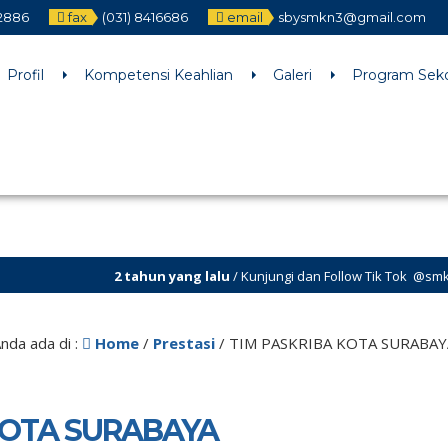
12886
fax
(031) 8416686
email
sbysmkn3@gmail.com
h an argument that is
deprecated
since version 6.9.0! IE conditiona
ne
6170
Profil
Kompetensi Keahlian
Galeri
Program Sek
2 tahun yang lalu
/ Kunjungi dan Follow Tik Tok @smkn.3.surabaya un
nda ada di :
Home
/
Prestasi
/
TIM PASKRIBA KOTA SURABAY
KOTA SURABAYA