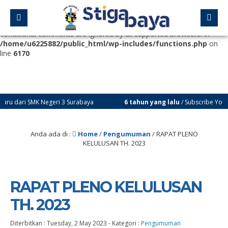
Deprecated
: Function WP_Dependencies->add_data() was called
with an argument that is
deprecated
since version 6.9.0! IE
conditional comments are ignored by all supported browsers. in
/home/u6225882/public_html/wp-includes/functions.php
on
line
6170
 SMK Negeri 3 Surabaya
6 tahun yang lalu
/ Subscribe Youtube Chann
Anda ada di :
Home
/
Pengumuman
/
RAPAT PLENO
KELULUSAN TH. 2023
RAPAT PLENO KELULUSAN
TH. 2023
Diterbitkan :
Tuesday, 2 May 2023
-
Kategori :
Pengumuman