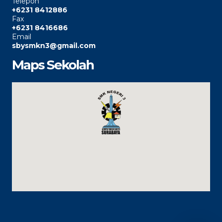
Telepon
+6231 8412886
Fax
+6231 8416686
Email
sbysmkn3@gmail.com
Maps Sekolah