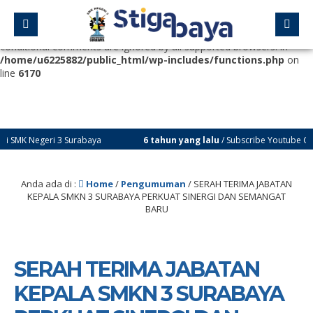
Deprecated
: Function WP_Dependencies->add_data() was called
with an argument that is
deprecated
since version 6.9.0! IE
conditional comments are ignored by all supported browsers. in
/home/u6225882/public_html/wp-includes/functions.php
on
line
6170
egeri 3 Surabaya
6 tahun yang lalu
/ Subscribe Youtube Channel kit
k info info terbaru dari SMK Negeri 3 Surabaya
Anda ada di :
Home
/
Pengumuman
/
SERAH TERIMA JABATAN
KEPALA SMKN 3 SURABAYA PERKUAT SINERGI DAN SEMANGAT
BARU
SERAH TERIMA JABATAN
KEPALA SMKN 3 SURABAYA