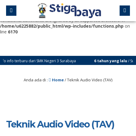
Deprecated
: Function WP_Dependencies->add_data() was called
with an argument that is
deprecated
since version 6.9.0! IE
conditional comments are ignored by all supported browsers. in
/home/u6225882/public_html/wp-includes/functions.php
on
line
6170
fo terbaru dari SMK Negeri 3 Surabaya
6 tahun yang lalu
/ Subscrib
Anda ada di :
Home
/
Teknik Audio Video (TAV)
Teknik Audio Video (TAV)