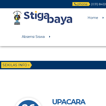
phone
(031) 841
Deprecated
: Function WP_Dependencies->add_data() was called wit
/home/u6225882/public_html/wp-includes/functions.php
on li
Home
Absensi Siswa
SEKILAS INFO
UPACARA