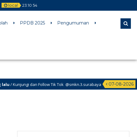
local
23
:
10
54
l comments are ignored by all supported browsers. in
olah
PPDB 2025
Pengumuman
07-08-2026
unjungi dan Follow Tik Tok @smkn.3.surabaya untuk info info terbaru da