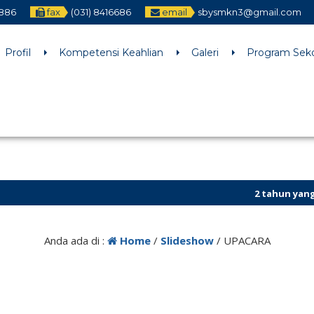
2886
fax
(031) 8416686
email
sbysmkn3@gmail.com
h an argument that is
deprecated
since version 6.9.0! IE conditiona
ne
6170
Profil
Kompetensi Keahlian
Galeri
Program Sek
2 tahun yang lalu
/ K
Anda ada di :
Home
/
Slideshow
/
UPACARA