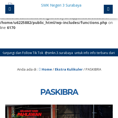
Deprecated
: Function WP_Dependencies->add_data() was called
with an argument that is
deprecated
since version 6.9.0! IE
conditional comments are ignored by all supported browsers. in
/home/u6225882/public_html/wp-includes/functions.php
on
line
6170
ngi dan Follow Tik Tok @smkn.3.surabaya untuk info info terbaru dari SMK Neg
Anda ada di :
Home
/
Ekstra Kulikuler
/
PASKIBRA
PASKIBRA