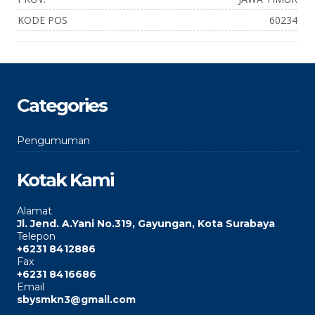
KODE POS
60234
Categories
Pengumuman
Kotak Kami
Alamat
Jl. Jend. A.Yani No.319, Gayungan, Kota Surabaya
Telepon
+6231 8412886
Fax
+6231 8416686
Email
sbysmkn3@gmail.com