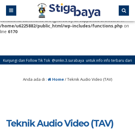
Deprecated
: Function WP_Dependencies->add_data() was called
with an argument that is
deprecated
since version 6.9.0! IE
conditional comments are ignored by all supported browsers. in
/home/u6225882/public_html/wp-includes/functions.php
on
line
6170
ungi dan Follow Tik Tok @smkn.3.surabaya untuk info info terbaru dari SMK Ne
ungi dan Follow Instagram @official_osissmkn3sby dan @official.smkn3sby untuk
Anda ada di :
Home
/
Teknik Audio Video (TAV)
Teknik Audio Video (TAV)