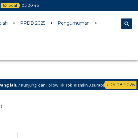
local
05
:
00
46
l comments are ignored by all supported browsers. in
olah
PPDB 2025
Pengumuman
06-08-2026
 Kunjungi dan Follow Tik Tok @smkn.3.surabaya untuk info info terbaru 
)