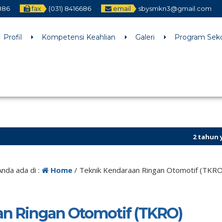
886
fax
(031) 8416686
email
sbysmkn3@gmail.com
h an argument that is
deprecated
since version 6.9.0! IE conditiona
ne
6170
Profil
Kompetensi Keahlian
Galeri
Program Sek
2 tahun yang lalu
/
Anda ada di :
Home
/
Teknik Kendaraan Ringan Otomotif (TKRO
an Ringan Otomotif (TKRO)