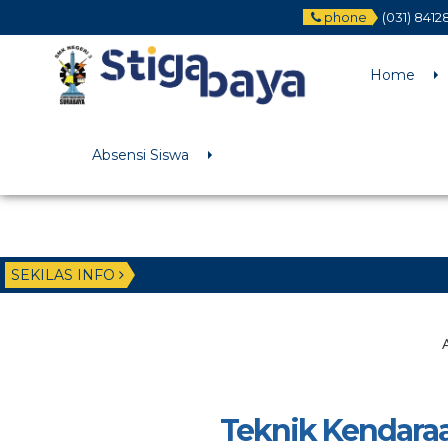
phone
(031) 8412
Deprecated
: Function WP_Dependencies->add_data() was called wit
/home/u6225882/public_html/wp-includes/functions.php
on li
Home
Absensi Siswa
SEKILAS INFO
Teknik Kendara