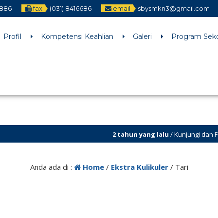
2886
fax
(031) 8416686
email
sbysmkn3@gmail.com
h an argument that is
deprecated
since version 6.9.0! IE conditiona
ne
6170
Profil
Kompetensi Keahlian
Galeri
Program Sek
2 tahun yang lalu
/ Kunjungi dan Follow Tik Tok @smkn.3.sur
Anda ada di :
Home
/
Ekstra Kulikuler
/
Tari