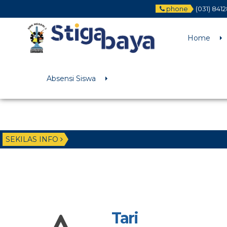
phone
(031) 841
Deprecated
: Function WP_Dependencies->add_data() was called wit
/home/u6225882/public_html/wp-includes/functions.php
on li
Home
Absensi Siswa
SEKILAS INFO
Tari