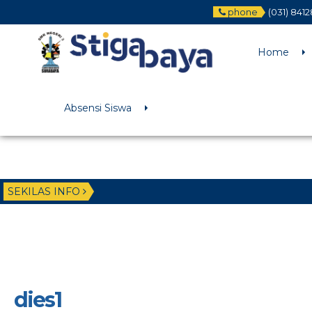
phone
(031) 841
Deprecated
: Function WP_Dependencies->add_data() was called wit
/home/u6225882/public_html/wp-includes/functions.php
on li
Home
Absensi Siswa
SEKILAS INFO
dies1