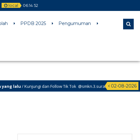
local
06
:
14
53
l comments are ignored by all supported browsers. in
olah
PPDB 2025
Pengumuman
02-08-2026
 lalu
/ Kunjungi dan Follow Tik Tok @smkn.3.surabaya untuk info info te