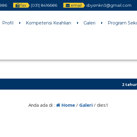
2886
fax
(031) 8416686
email
sbysmkn3@gmail.com
h an argument that is
deprecated
since version 6.9.0! IE conditiona
ne
6170
Profil
Kompetensi Keahlian
Galeri
Program Sek
2 tahun yang
Anda ada di :
Home
/
Galeri
/
dies1