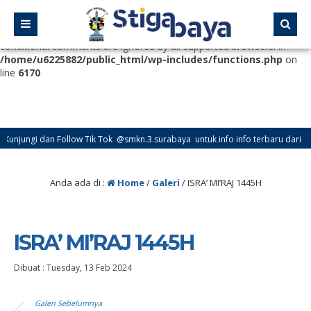
Deprecated
: Function WP_Dependencies->add_data() was called
with an argument that is
deprecated
since version 6.9.0! IE
conditional comments are ignored by all supported browsers. in
/home/u6225882/public_html/wp-includes/functions.php
on
line
6170
Kunjungi dan Follow Tik Tok @smkn.3.surabaya untuk info info terbaru dari SM
Kunjungi dan Follow Instagram @official_osissmkn3sby dan @official.smkn3sby u
Anda ada di :
Home
/
Galeri
/
ISRA’ MI’RAJ 1445H
ISRA’ MI’RAJ 1445H
Dibuat :
Tuesday, 13 Feb 2024
Galeri Sebelumnya