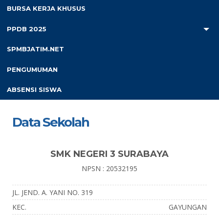
BURSA KERJA KHUSUS
RAPAT AWAL TAHUN PELAJARAN 2026 / 2027
Masa Pengenalan Lingkungan Sekolah (MPLS) 2026
PPDB 2025
UPACARA PERINGATAN HARI PANCASILA
SPMBJATIM.NET
BERLANGSUNG KHIDMAT DI SMK NEGERI 3
SURABAYA
PENGUMUMAN
SMK NEGERI 3 SURABAYA LAKSANAKAN PSAS BAGI
KELAS X & XI TAHUN AJARAN 2025-2026
ABSENSI SISWA
Data Sekolah
SMK NEGERI 3 SURABAYA
NPSN : 20532195
JL. JEND. A. YANI NO. 319
KEC.
GAYUNGAN