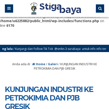
Deprecated
: Function WP_Dependencies->add_data() was called
with an argument that is
deprecated
since version 6.9.0! IE
conditional comments are ignored by all supported browsers. in
/home/u6225882/public_html/wp-includes/functions.php
on
line
6170
ng lalu
/ Kunjungi dan Follow Tik Tok @smkn.3.surabaya untuk info info terbar
Anda ada di :
Home
/
Galeri
/
KUNJUNGAN INDUSTRI KE
PETROKIMIA DAN PJB GRESIK
KUNJUNGAN INDUSTRI KE
PETROKIMIA DAN PJB
GRESIK