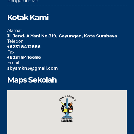
Pengumuman
Kotak Kami
Alamat
Jl. Jend. A.Yani No.319, Gayungan, Kota Surabaya
Telepon
+6231 8412886
Fax
+6231 8416686
Email
sbysmkn3@gmail.com
Maps Sekolah