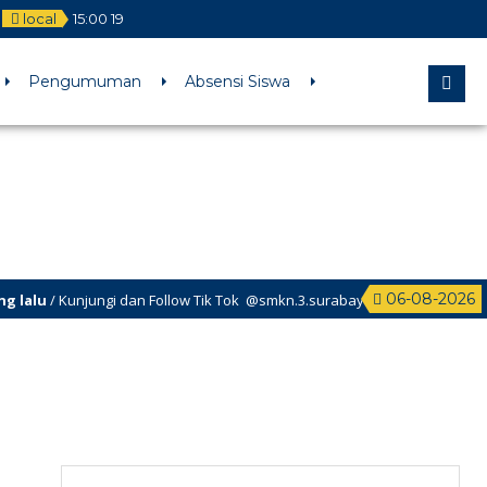
local
15
:
00
19
l comments are ignored by all supported browsers. in
Pengumuman
Absensi Siswa
06-08-2026
lu
/ Kunjungi dan Follow Tik Tok @smkn.3.surabaya untuk info info terba