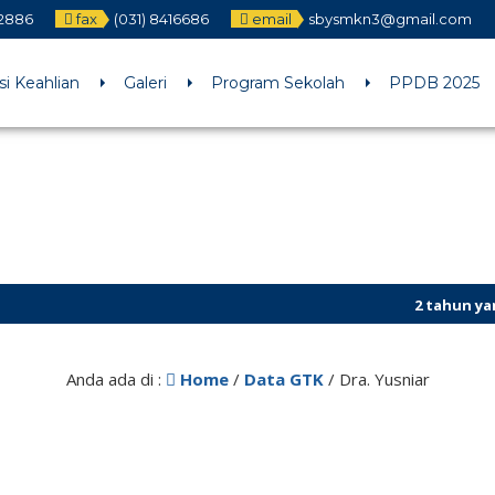
12886
fax
(031) 8416686
email
sbysmkn3@gmail.com
h an argument that is
deprecated
since version 6.9.0! IE conditiona
ne
6170
i Keahlian
Galeri
Program Sekolah
PPDB 2025
2 tahun yang la
Anda ada di :
Home
/
Data GTK
/
Dra. Yusniar