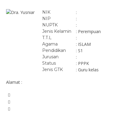
NIK
:
NIP
:
NUPTK
:
Jenis Kelamin
: Perempuan
T.T.L
:
Agama
: ISLAM
Pendidikan
: S1
Jurusan
:
Status
: PPPK
Jenis GTK
: Guru kelas
Alamat :