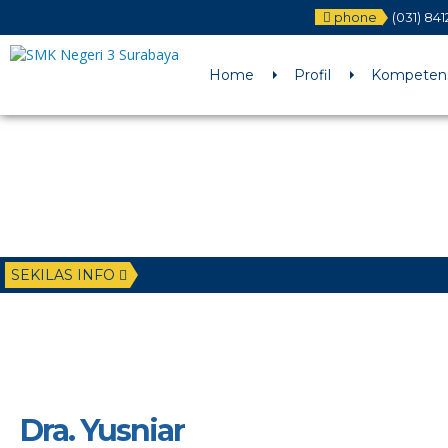
phone
(031) 84
Deprecated
: Function WP_Dependencies->add_data() was called wit
/home/u6225882/public_html/wp-includes/functions.php
on li
Home
Profil
Kompetens
SEKILAS INFO
Dra. Yusniar