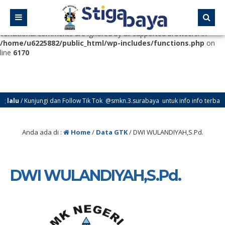
Deprecated
: Function WP_Dependencies->add_data() was called
with an argument that is
deprecated
since version 6.9.0! IE
conditional comments are ignored by all supported browsers. in
/home/u6225882/public_html/wp-includes/functions.php
on
line
6170
lalu
/ Kunjungi dan Follow Tik Tok @smkn.3.surabaya untuk info info terbaru d
Anda ada di :
Home
/
Data GTK
/
DWI WULANDIYAH,S.Pd.
DWI WULANDIYAH,S.Pd.