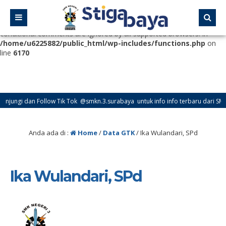
Deprecated
: Function WP_Dependencies->add_data() was called
with an argument that is
deprecated
since version 6.9.0! IE
conditional comments are ignored by all supported browsers. in
/home/u6225882/public_html/wp-includes/functions.php
on
line
6170
njungi dan Follow Tik Tok @smkn.3.surabaya untuk info info terbaru dari SMK N
Anda ada di :
Home
/
Data GTK
/
Ika Wulandari, SPd
Ika Wulandari, SPd