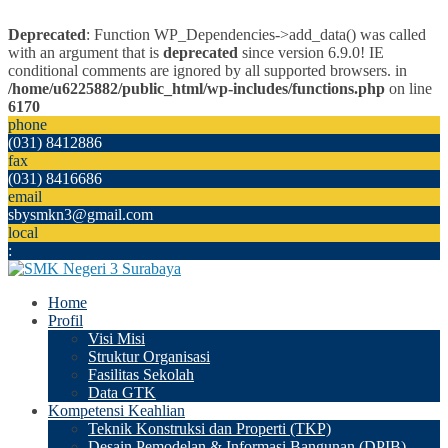
Deprecated
: Function WP_Dependencies->add_data() was called
with an argument that is
deprecated
since version 6.9.0! IE
conditional comments are ignored by all supported browsers. in
/home/u6225882/public_html/wp-includes/functions.php
on line
6170
phone
(031) 8412886
fax
(031) 8416686
email
sbysmkn3@gmail.com
local
:
Home
Profil
Visi Misi
Struktur Organisasi
Fasilitas Sekolah
Data GTK
Kompetensi Keahlian
Teknik Konstruksi dan Properti (TKP)
Desain Pemodelan & Informasi Bangunan (DPIB)