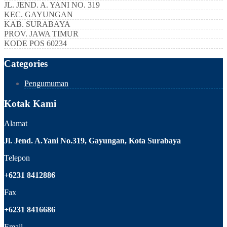
JL. JEND. A. YANI NO. 319
KEC.
GAYUNGAN
KAB.
SURABAYA
PROV.
JAWA TIMUR
KODE POS
60234
Categories
Pengumuman
Kotak Kami
Alamat
Jl. Jend. A.Yani No.319, Gayungan, Kota Surabaya
Telepon
+6231 8412886
Fax
+6231 8416686
Email