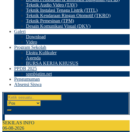
Teknik Audio Video (TAV)
Teknik Instalasi Tenaga Listrik (TITL)
Teknik Kendaraan Ringan Otomotif (TKRO)
Teknik Pemesinan (TPM)
Desain Komunikasi Visual (DKV)
Galeri
Download
Video
Program Sekolah
Ekstra Kulikuler
Agenda
BURSA KERJA KHUSUS
PPDB 2025
spmbjatim.net
Pengumuman
Absensi Siswa
SEKILAS INFO
06-08-2026