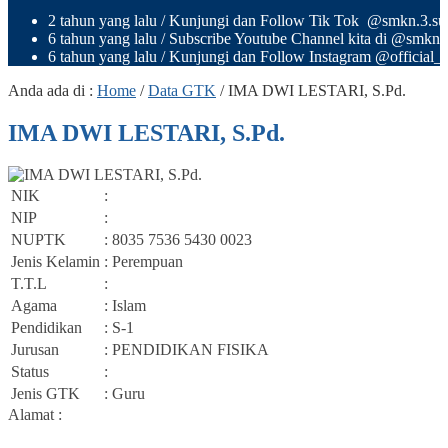
2 tahun yang lalu
/ Kunjungi dan Follow Tik Tok @smkn.3.sura
6 tahun yang lalu
/ Subscribe Youtube Channel kita di @smkn
6 tahun yang lalu
/ Kunjungi dan Follow Instagram @official_o
Anda ada di :
Home
/
Data GTK
/
IMA DWI LESTARI, S.Pd.
IMA DWI LESTARI, S.Pd.
NIK
:
NIP
:
NUPTK
: 8035 7536 5430 0023
Jenis Kelamin
: Perempuan
T.T.L
:
Agama
: Islam
Pendidikan
: S-1
Jurusan
: PENDIDIKAN FISIKA
Status
:
Jenis GTK
: Guru
Alamat :