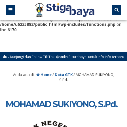
Deprecated
: Function WP_Dependencies->add_data() was called
with an argument that is
deprecated
since version 6.9.0! IE
conditional comments are ignored by all supported browsers. in
/home/u6225882/public_html/wp-includes/functions.php
on
line
6170
u
/ Kunjungi dan Follow Tik Tok @smkn.3.surabaya untuk info info terbaru dari
Anda ada di :
Home
/
Data GTK
/
MOHAMAD SUKIYONO,
S.Pd.
MOHAMAD SUKIYONO, S.Pd.