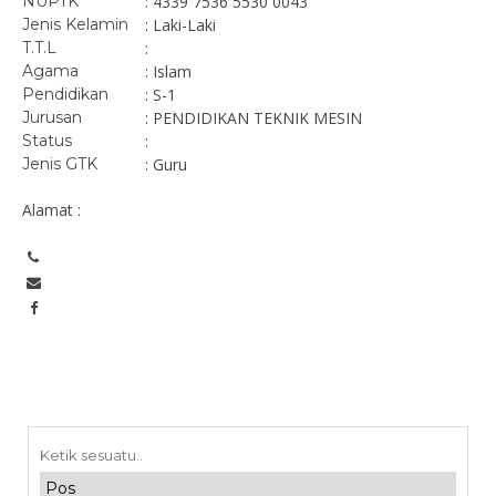
NUPTK
: 4339 7536 5530 0043
Jenis Kelamin
: Laki-Laki
T.T.L
:
Agama
: Islam
Pendidikan
: S-1
Jurusan
: PENDIDIKAN TEKNIK MESIN
Status
:
Jenis GTK
: Guru
Alamat :