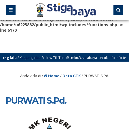
Deprecated
: Function WP_Dependencies->add_data() was called
with an argument that is
deprecated
since version 6.9.0! IE
conditional comments are ignored by all supported browsers. in
/home/u6225882/public_html/wp-includes/functions.php
on
line
6170
ng lalu
/ Kunjungi dan Follow Tik Tok @smkn.3.surabaya untuk info info terbar
Anda ada di :
Home
/
Data GTK
/
PURWATI S.Pd.
PURWATI S.Pd.