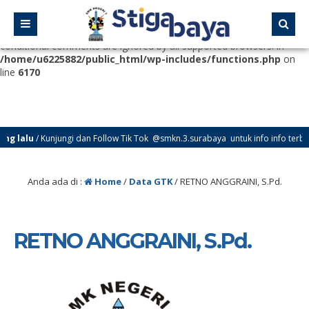
Deprecated
: Function WP_Dependencies->add_data() was called
with an argument that is
deprecated
since version 6.9.0! IE
conditional comments are ignored by all supported browsers. in
/home/u6225882/public_html/wp-includes/functions.php
on
line
6170
lalu
/ Kunjungi dan Follow Tik Tok @smkn.3.surabaya untuk info info terbaru d
Anda ada di :
Home
/
Data GTK
/
RETNO ANGGRAINI, S.Pd.
RETNO ANGGRAINI, S.Pd.