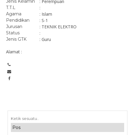
Jenis Kelamin
: Perempuan
T.T.L
:
Agama
: Islam
Pendidikan
: S-1
Jurusan
: TEKNIK ELEKTRO
Status
:
Jenis GTK
: Guru
Alamat :