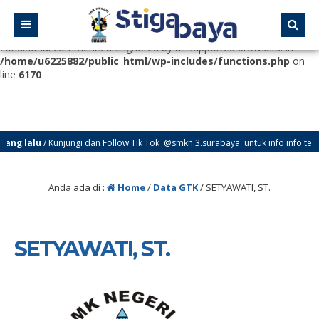
Deprecated
: Function WP_Dependencies->add_data() was called
with an argument that is
deprecated
since version 6.9.0! IE
conditional comments are ignored by all supported browsers. in
/home/u6225882/public_html/wp-includes/functions.php
on
line
6170
g lalu
/ Kunjungi dan Follow Tik Tok @smkn.3.surabaya untuk info info terbar
Anda ada di :
Home
/
Data GTK
/
SETYAWATI, ST.
SETYAWATI, ST.