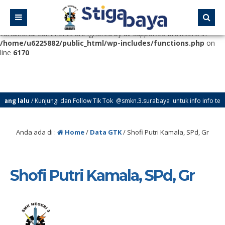
Deprecated
: Function WP_Dependencies->add_data() was called
with an argument that is
deprecated
since version 6.9.0! IE
conditional comments are ignored by all supported browsers. in
/home/u6225882/public_html/wp-includes/functions.php
on
line
6170
ng lalu
/ Kunjungi dan Follow Tik Tok @smkn.3.surabaya untuk info info terbar
Anda ada di :
Home
/
Data GTK
/
Shofi Putri Kamala, SPd, Gr
Shofi Putri Kamala, SPd, Gr