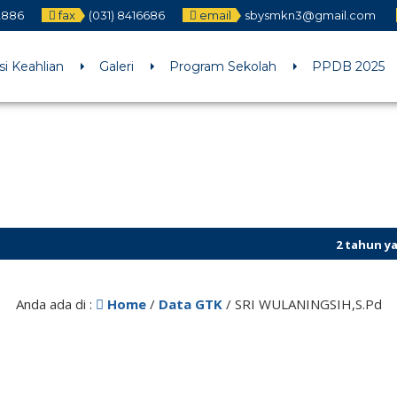
12886
fax
(031) 8416686
email
sbysmkn3@gmail.com
h an argument that is
deprecated
since version 6.9.0! IE conditiona
ne
6170
i Keahlian
Galeri
Program Sekolah
PPDB 2025
2 tahun yang la
Anda ada di :
Home
/
Data GTK
/
SRI WULANINGSIH,S.Pd