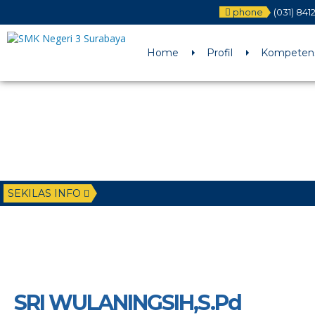
phone
(031) 84
Deprecated
: Function WP_Dependencies->add_data() was called wit
/home/u6225882/public_html/wp-includes/functions.php
on li
Home
Profil
Kompetens
SEKILAS INFO
SRI WULANINGSIH,S.Pd