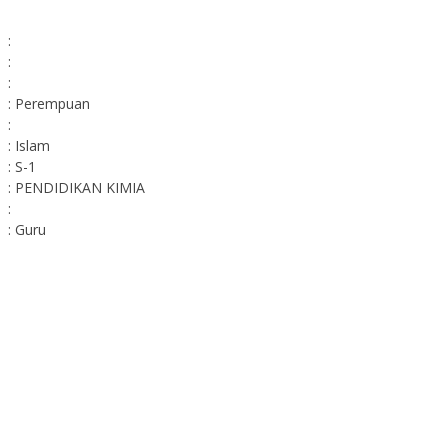
:
:
:
: Perempuan
:
: Islam
: S-1
: PENDIDIKAN KIMIA
:
: Guru