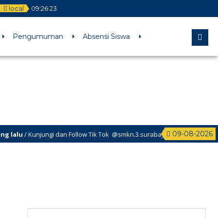
local
09
:
26
23
l comments are ignored by all supported browsers. in
Pengumuman
Absensi Siswa
09-08-2026
lu
/ Kunjungi dan Follow Tik Tok @smkn.3.surabaya untuk info info terba