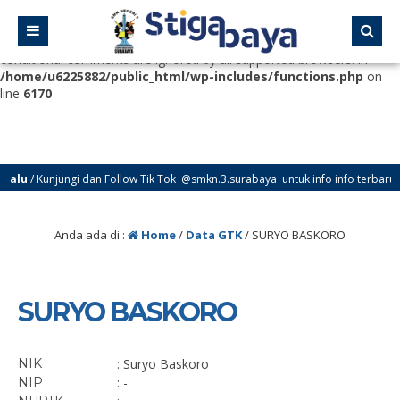
Deprecated
: Function WP_Dependencies->add_data() was called
with an argument that is
deprecated
since version 6.9.0! IE
conditional comments are ignored by all supported browsers. in
/home/u6225882/public_html/wp-includes/functions.php
on
line
6170
alu
/ Kunjungi dan Follow Tik Tok @smkn.3.surabaya untuk info info terbaru da
Anda ada di :
Home
/
Data GTK
/
SURYO BASKORO
SURYO BASKORO
NIK
: Suryo Baskoro
NIP
: -