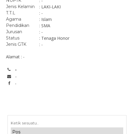
NUPTK
: -
Jenis Kelamin
: LAKI-LAKI
T.T.L
: -
Agama
: Islam
Pendidikan
: SMA
Jurusan
: -
Status
: Tenaga Honor
Jenis GTK
: -
Alamat : -
-
-
-