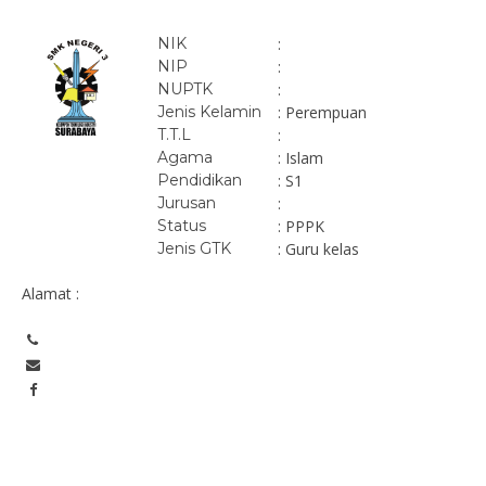
NIK
:
NIP
:
NUPTK
:
Jenis Kelamin
: Perempuan
T.T.L
:
Agama
: Islam
Pendidikan
: S1
Jurusan
:
Status
: PPPK
Jenis GTK
: Guru kelas
Alamat :