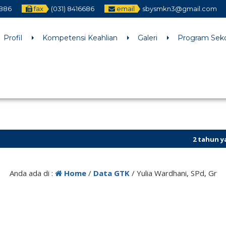
2886
fax
(031) 8416686
email
sbysmkn3@gmail.com
h an argument that is
deprecated
since version 6.9.0! IE conditiona
ne
6170
Profil
Kompetensi Keahlian
Galeri
Program Sek
2 tahun yang l
Anda ada di :
Home
/
Data GTK
/
Yulia Wardhani, SPd, Gr