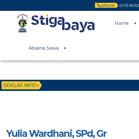
phone
(031) 841
Deprecated
: Function WP_Dependencies->add_data() was called wit
/home/u6225882/public_html/wp-includes/functions.php
on li
Home
Absensi Siswa
SEKILAS INFO
Yulia Wardhani, SPd, Gr