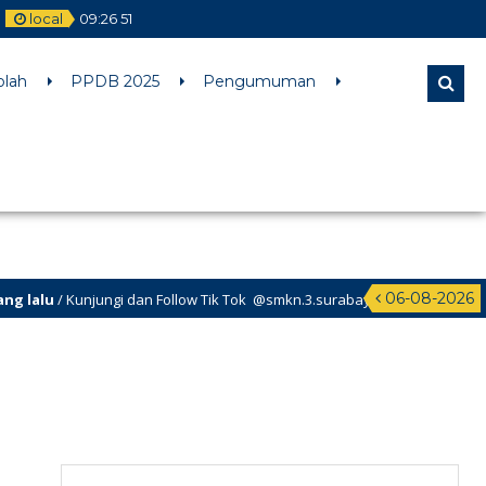
local
09
:
26
51
l comments are ignored by all supported browsers. in
olah
PPDB 2025
Pengumuman
06-08-2026
alu
/ Kunjungi dan Follow Tik Tok @smkn.3.surabaya untuk info info terb