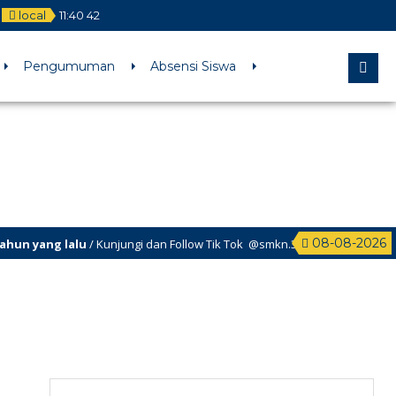
local
11
:
40
42
l comments are ignored by all supported browsers. in
Pengumuman
Absensi Siswa
08-08-2026
 yang lalu
/ Kunjungi dan Follow Tik Tok @smkn.3.surabaya untuk info in