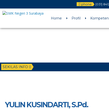
phone
(031) 84
Deprecated
: Function WP_Dependencies->add_data() was called wit
/home/u6225882/public_html/wp-includes/functions.php
on li
Home
Profil
Kompetens
SEKILAS INFO
YULIN KUSINDARTI, S.Pd.