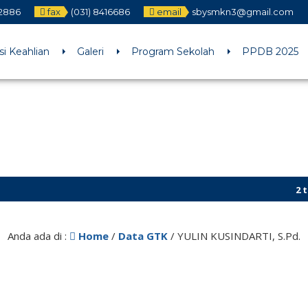
12886
fax
(031) 8416686
email
sbysmkn3@gmail.com
h an argument that is
deprecated
since version 6.9.0! IE conditiona
ne
6170
i Keahlian
Galeri
Program Sekolah
PPDB 2025
2 tahun
Anda ada di :
Home
/
Data GTK
/
YULIN KUSINDARTI, S.Pd.