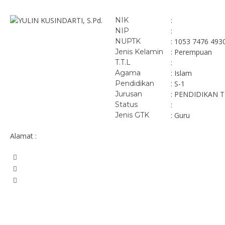
NIK
:
NIP
:
NUPTK
: 1053 7476 493
Jenis Kelamin
: Perempuan
T.T.L
:
Agama
: Islam
Pendidikan
: S-1
Jurusan
: PENDIDIKAN 
Status
:
Jenis GTK
: Guru
Alamat :