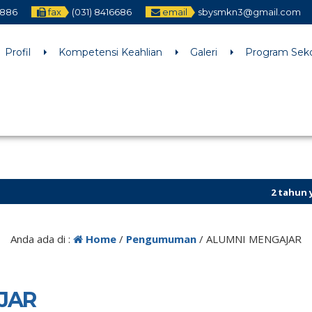
2886
fax
(031) 8416686
email
sbysmkn3@gmail.com
h an argument that is
deprecated
since version 6.9.0! IE conditiona
ne
6170
Profil
Kompetensi Keahlian
Galeri
Program Sek
2 tahun yang la
Anda ada di :
Home
/
Pengumuman
/
ALUMNI MENGAJAR
JAR