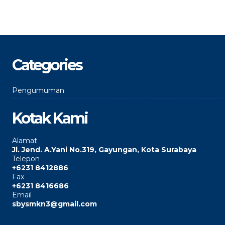
Categories
Pengumuman
Kotak Kami
Alamat
Jl. Jend. A.Yani No.319, Gayungan, Kota Surabaya
Telepon
+6231 8412886
Fax
+6231 8416686
Email
sbysmkn3@gmail.com