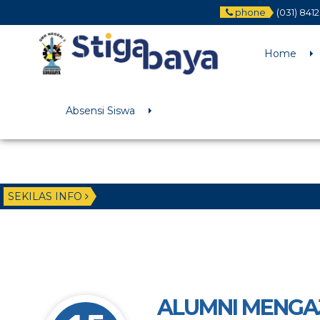
phone
(031) 841
Deprecated
: Function WP_Dependencies->add_data() was called wit
/home/u6225882/public_html/wp-includes/functions.php
on li
Home
Absensi Siswa
SEKILAS INFO
ALUMNI MENGA