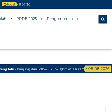
local
11
:
07
36
l comments are ignored by all supported browsers. in
olah
PPDB 2025
Pengumuman
08-08-2026
lu
/ Kunjungi dan Follow Tik Tok @smkn.3.surabaya untuk info info terbar