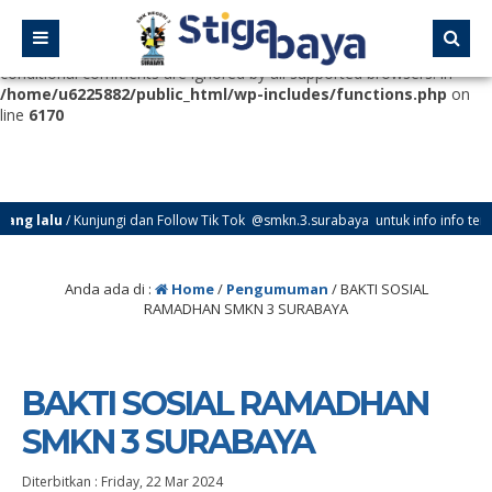
Deprecated
: Function WP_Dependencies->add_data() was called
with an argument that is
deprecated
since version 6.9.0! IE
conditional comments are ignored by all supported browsers. in
/home/u6225882/public_html/wp-includes/functions.php
on
line
6170
lalu
/ Kunjungi dan Follow Tik Tok @smkn.3.surabaya untuk info info terbaru d
lalu
/ Kunjungi dan Follow Instagram @official_osissmkn3sby dan @official.smkn
Anda ada di :
Home
/
Pengumuman
/
BAKTI SOSIAL
RAMADHAN SMKN 3 SURABAYA
BAKTI SOSIAL RAMADHAN
SMKN 3 SURABAYA
Diterbitkan :
Friday, 22 Mar 2024