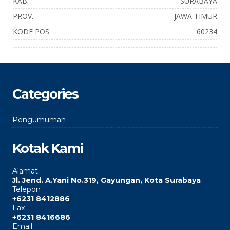
KAB.
SURABAYA
PROV.
JAWA TIMUR
KODE POS
60234
Categories
Pengumuman
Kotak Kami
Alamat
Jl. Jend. A.Yani No.319, Gayungan, Kota Surabaya
Telepon
+6231 8412886
Fax
+6231 8416686
Email