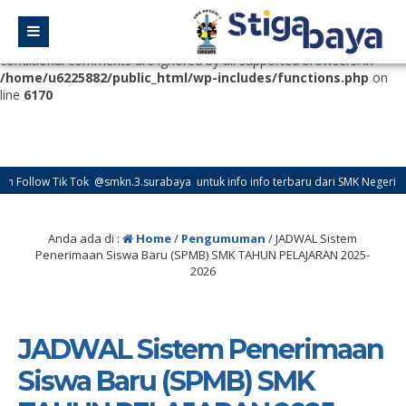
Deprecated
: Function WP_Dependencies->add_data() was called
with an argument that is
deprecated
since version 6.9.0! IE
conditional comments are ignored by all supported browsers. in
/home/u6225882/public_html/wp-includes/functions.php
on
line
6170
Tik Tok @smkn.3.surabaya untuk info info terbaru dari SMK Negeri 3 Surabaya
Anda ada di :
Home
/
Pengumuman
/
JADWAL Sistem
Penerimaan Siswa Baru (SPMB) SMK TAHUN PELAJARAN 2025-
2026
JADWAL Sistem Penerimaan
Siswa Baru (SPMB) SMK