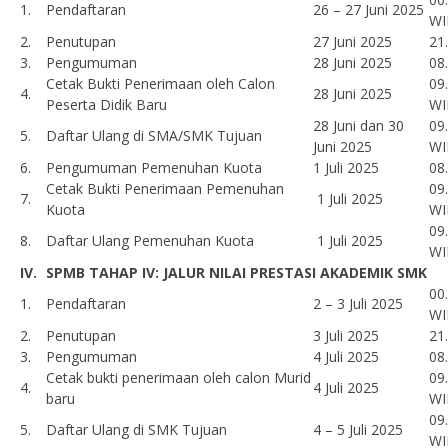
1.
Pendaftaran
26 – 27 Juni 2025
WI
2.
Penutupan
27 Juni 2025
21
3.
Pengumuman
28 Juni 2025
08
Cetak Bukti Penerimaan oleh Calon
09
4.
28 Juni 2025
Peserta Didik Baru
WI
28 Juni dan 30
09
5.
Daftar Ulang di SMA/SMK Tujuan
Juni 2025
WI
6.
Pengumuman Pemenuhan Kuota
1 Juli 2025
08
Cetak Bukti Penerimaan Pemenuhan
09
7.
1 Juli 2025
Kuota
WI
09
8.
Daftar Ulang Pemenuhan Kuota
1 Juli 2025
WI
IV.
SPMB TAHAP IV: JALUR NILAI PRESTASI AKADEMIK SMK
00
1.
Pendaftaran
2 – 3 Juli 2025
WI
2.
Penutupan
3 Juli 2025
21
3.
Pengumuman
4 Juli 2025
08
Cetak bukti penerimaan oleh calon Murid
09
4.
4 Juli 2025
baru
WI
09
5.
Daftar Ulang di SMK Tujuan
4 – 5 Juli 2025
WI