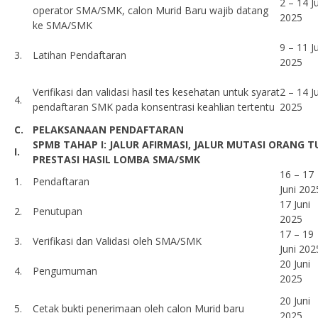
2 – 14 J
operator SMA/SMK, calon Murid Baru wajib datang
2025
ke SMA/SMK
9 – 11 J
3.
Latihan Pendaftaran
2025
Verifikasi dan validasi hasil tes kesehatan untuk syarat
2 – 14 J
4.
pendaftaran SMK pada konsentrasi keahlian tertentu
2025
C.
PELAKSANAAN PENDAFTARAN
SPMB TAHAP I: JALUR AFIRMASI, JALUR MUTASI ORANG T
I.
PRESTASI HASIL LOMBA SMA/SMK
16 – 17
1.
Pendaftaran
Juni 202
17 Juni
2.
Penutupan
2025
17 – 19
3.
Verifikasi dan Validasi oleh SMA/SMK
Juni 202
20 Juni
4.
Pengumuman
2025
20 Juni
5.
Cetak bukti penerimaan oleh calon Murid baru
2025