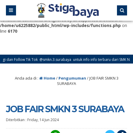
Deprecated
: Function WP_Dependencies->add_data() was called
with an argument that is
deprecated
since version 6.9.0! IE
conditional comments are ignored by all supported browsers. in
/home/u6225882/public_html/wp-includes/functions.php
on
line
6170
n Follow Tik Tok @smkn.3.surabaya untuk info info terbaru dari SMK Negeri 3 
n Follow Instagram @official_osissmkn3sby dan @official.smkn3sby untuk info i
Anda ada di :
Home
/
Pengumuman
/
JOB FAIR SMKN 3
SURABAYA
JOB FAIR SMKN 3 SURABAYA
Diterbitkan :
Friday, 14 Jun 2024