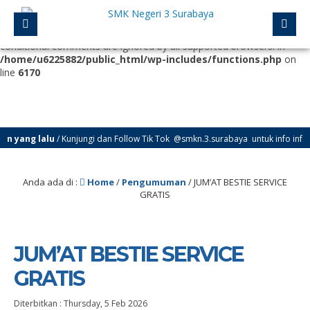
Deprecated
: Function WP_Dependencies->add_data() was called
with an argument that is
deprecated
since version 6.9.0! IE
conditional comments are ignored by all supported browsers. in
/home/u6225882/public_html/wp-includes/functions.php
on
line
6170
n yang lalu
/ Kunjungi dan Follow Tik Tok @smkn.3.surabaya untuk info info te
Anda ada di :
Home
/
Pengumuman
/
JUM’AT BESTIE SERVICE
GRATIS
JUM’AT BESTIE SERVICE
GRATIS
Diterbitkan :
Thursday, 5 Feb 2026