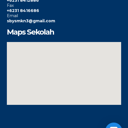
+6231 8412886
Fax
+6231 8416686
Email
sbysmkn3@gmail.com
Maps Sekolah