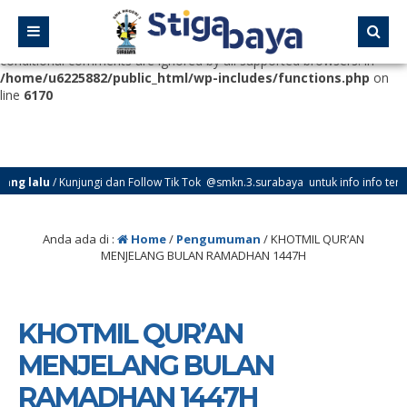
Deprecated
: Function WP_Dependencies->add_data() was called
with an argument that is
deprecated
since version 6.9.0! IE
conditional comments are ignored by all supported browsers. in
/home/u6225882/public_html/wp-includes/functions.php
on
line
6170
g lalu
/ Kunjungi dan Follow Tik Tok @smkn.3.surabaya untuk info info terbaru
Anda ada di :
Home
/
Pengumuman
/
KHOTMIL QUR’AN
MENJELANG BULAN RAMADHAN 1447H
KHOTMIL QUR’AN
MENJELANG BULAN
RAMADHAN 1447H