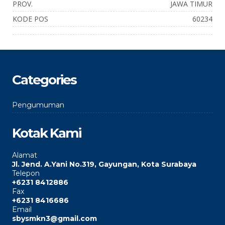
PROV.
JAWA TIMUR
KODE POS
60234
Categories
Pengumuman
Kotak Kami
Alamat
Jl. Jend. A.Yani No.319, Gayungan, Kota Surabaya
Telepon
+6231 8412886
Fax
+6231 8416686
Email
sbysmkn3@gmail.com