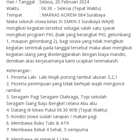
Hari / Tanggal : Selasa, 20 Februari 2024
Waktu : 06.30 – Selesai (Tepat Waktu)
Tempat : MARKAS KOREM 084 Surabaya
Maka seluruh siswa kelas XI SMKN 3 Surabaya WAJIB
mengikuti kegiatan tersebut sebagai salah satu syarat
mengikuti program PKL (baik yang berangkat PKL gelombang
1, maupun gelombang 2), bagi siswa yang tidak mengikuti
kegiatan serentak pada tanggal tersebut maka akan mengikuti
kegiatan ulang yang diselenggarakan dengan biaya mandiri,
demikian atas kerjasamanya kami ucapkan terimakasih.
Keterangan :
1. Peserta Laki- Laki Wajib potong rambut ukuran 3,2,1
2. Peserta perempuan yang tidak berhijab wajib menguncir
rambut
3. Seragam Pagi Seragam Olahraga, Topi sekolah
Seragam Siang Baju Bengkel celana Abu abu
4. Datang di lokasi Pukul 06.30 WIB (Tepat Waktu)
5. Kondisi siswa sudah sarapan / makan pagi
6. Membawa Buku Tulis & ATK
7. Membawa Bekal 4 Sehat, 5 sempurna
8. Membawa air mineral 1 Liter