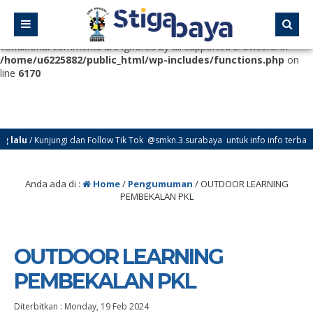
Deprecated
: Function WP_Dependencies->add_data() was called
with an argument that is
deprecated
since version 6.9.0! IE
conditional comments are ignored by all supported browsers. in
/home/u6225882/public_html/wp-includes/functions.php
on
line
6170
alu
/ Kunjungi dan Follow Tik Tok @smkn.3.surabaya untuk info info terbaru da
Anda ada di :
Home
/
Pengumuman
/
OUTDOOR LEARNING
PEMBEKALAN PKL
OUTDOOR LEARNING
PEMBEKALAN PKL
Diterbitkan :
Monday, 19 Feb 2024