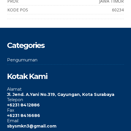
PROV.
JAWA TIMUR
KODE POS
60234
Categories
Pengumuman
Kotak Kami
Alamat
Jl. Jend. A.Yani No.319, Gayungan, Kota Surabaya
Telepon
+6231 8412886
Fax
+6231 8416686
Email
sbysmkn3@gmail.com