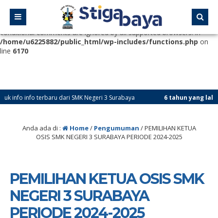
Deprecated
: Function WP_Dependencies->add_data() was called
with an argument that is
deprecated
since version 6.9.0! IE
conditional comments are ignored by all supported browsers. in
/home/u6225882/public_html/wp-includes/functions.php
on
line
6170
o info terbaru dari SMK Negeri 3 Surabaya
6 tahun yang lalu
/ Subs
n @official.smkn3sby untuk info info terbaru dari SMK Negeri 3 Surabaya
Anda ada di :
Home
/
Pengumuman
/
PEMILIHAN KETUA
OSIS SMK NEGERI 3 SURABAYA PERIODE 2024-2025
PEMILIHAN KETUA OSIS SMK
NEGERI 3 SURABAYA
PERIODE 2024-2025