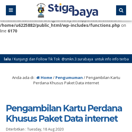
Deprecated
: Function WP_Dependencies->add_data() was called
with an argument that is
deprecated
since version 6.9.0! IE
conditional comments are ignored by all supported browsers. in
/home/u6225882/public_html/wp-includes/functions.php
on
line
6170
lu
/ Kunjungi dan Follow Tik Tok @smkn.3.surabaya untuk info info terbaru dar
Anda ada di :
Home
/
Pengumuman
/
Pengambilan Kartu
Perdana Khusus Paket Data internet
Pengambilan Kartu Perdana
Khusus Paket Data internet
Diterbitkan :
Tuesday, 18 Aug 2020