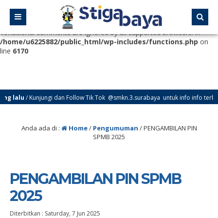
Deprecated
: Function WP_Dependencies->add_data() was called
with an argument that is
deprecated
since version 6.9.0! IE
conditional comments are ignored by all supported browsers. in
/home/u6225882/public_html/wp-includes/functions.php
on
line
6170
lalu
/ Kunjungi dan Follow Tik Tok @smkn.3.surabaya untuk info info terbaru d
Anda ada di :
Home
/
Pengumuman
/
PENGAMBILAN PIN
SPMB 2025
PENGAMBILAN PIN SPMB
2025
Diterbitkan :
Saturday, 7 Jun 2025