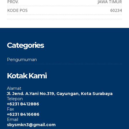
PROV.
JAWA TIMUR
KODE POS
60234
Categories
Pengumuman
Kotak Kami
Alamat
Jl. Jend. A.Yani No.319, Gayungan, Kota Surabaya
Telepon
+6231 8412886
Fax
+6231 8416686
Email
sbysmkn3@gmail.com