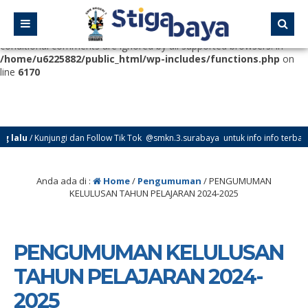
Deprecated
: Function WP_Dependencies->add_data() was called
with an argument that is
deprecated
since version 6.9.0! IE
conditional comments are ignored by all supported browsers. in
/home/u6225882/public_html/wp-includes/functions.php
on
line
6170
alu
/ Kunjungi dan Follow Tik Tok @smkn.3.surabaya untuk info info terbaru da
Anda ada di :
Home
/
Pengumuman
/
PENGUMUMAN
KELULUSAN TAHUN PELAJARAN 2024-2025
PENGUMUMAN KELULUSAN
TAHUN PELAJARAN 2024-
2025