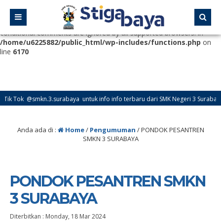
Deprecated
: Function WP_Dependencies->add_data() was called
with an argument that is
deprecated
since version 6.9.0! IE
conditional comments are ignored by all supported browsers. in
/home/u6225882/public_html/wp-includes/functions.php
on
line
6170
ik Tok @smkn.3.surabaya untuk info info terbaru dari SMK Negeri 3 Surabaya
nstagram @official_osissmkn3sby dan @official.smkn3sby untuk info info terbar
Anda ada di :
Home
/
Pengumuman
/
PONDOK PESANTREN
SMKN 3 SURABAYA
PONDOK PESANTREN SMKN
3 SURABAYA
Diterbitkan :
Monday, 18 Mar 2024