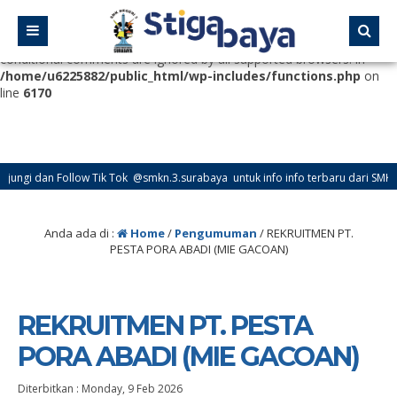
Deprecated
: Function WP_Dependencies->add_data() was called
with an argument that is
deprecated
since version 6.9.0! IE
conditional comments are ignored by all supported browsers. in
/home/u6225882/public_html/wp-includes/functions.php
on
line
6170
gi dan Follow Tik Tok @smkn.3.surabaya untuk info info terbaru dari SMK Nege
Anda ada di :
Home
/
Pengumuman
/
REKRUITMEN PT.
PESTA PORA ABADI (MIE GACOAN)
REKRUITMEN PT. PESTA
PORA ABADI (MIE GACOAN)
Diterbitkan :
Monday, 9 Feb 2026